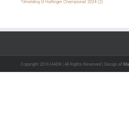
Tilmelding til Haflinger Championat 2024 (2)
Copyright 2016 HADK | All Rights Reserved | Design af
Ma