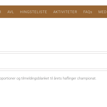
R
AVL
HINGSTELISTE
AKTIVITETER
FAQs
MED
portioner og tilmeldingsblanket til årets haflinger championat.