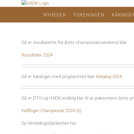
Skip
to
NYHEDER
FORENINGEN
KÅRINGE
content
Så er resultaterne fra årets championatsweekend klar.
Resultater 2024
Så er kataloget med programmet klar:
Katalog 2024
Så er DTH og HADK endelig klar til at præsentere årets pro
Haflinger Championat 2024 (6)
Se tilmeldingsblanketten her: