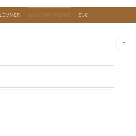
LEMMER
AVLSCHAMPIONAT
EUCH
Toggle
Sliding
Bar
Area