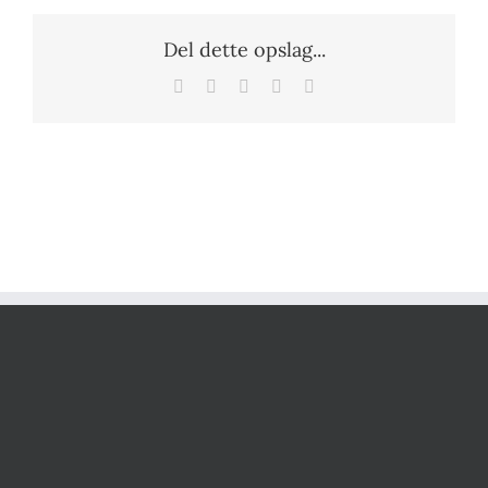
Del dette opslag...
Facebook
X
Tumblr
Pinterest
E-
mail