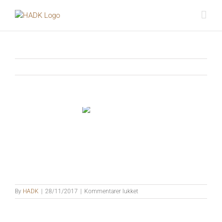
Skip
to
content
til
By
HADK
|
28/11/2017
|
Kommentarer lukket
Baflo