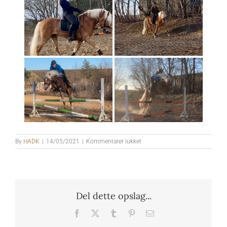
til
By
HADK
|
14/05/2021
|
Kommentarer lukket
Liz.
Sevruga
Del dette opslag...
Facebook
X
Tumblr
Pinterest
E-
mail