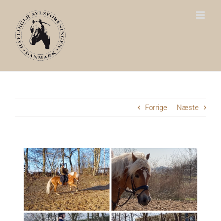
Skip
to
content
Forrige
Næste