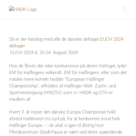
Skip
to
content
Så er der katalog med alle de danske deltager:
EUCH 2024
deltager
EUCH 2024 d. 20-24. August 2024
Hos de fleste der rider konkurrence på deres Hafinger, lyder
EM for Haflingere velkendt. EM for Haflingere, eller som det
måske mere korrekt hedder ”European Haflinger
Championship”, afholdes af Haflinger Welt- Zucht- und
Sportvereinigung (HWZSV) som vi i HADK og DTH er
medlem af.
Hvert 3. år rejser det danske Europa Championat hold
afsted traditionen tro syd på, for at konkurrere imod hele
Haflinger Europa – i år skal vi igen til Østrig hvor
Pferdezentrum Stadl-Paura er vært ved dette spændende