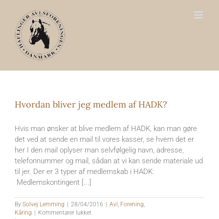
Skip
to
content
Hvordan bliver jeg medlem af HADK?
Hvis man ønsker at blive medlem af HADK, kan man gøre
det ved at sende en mail til vores kasser, se hvem det er
her I den mail oplyser man selvfølgelig navn, adresse,
telefonnummer og mail, sådan at vi kan sende materiale ud
til jer. Der er 3 typer af medlemskab i HADK:
Medlemskontingent [...]
By
Solvej Lemming
|
28/04/2016
|
Avl
,
Forening
,
til
Kåring
|
Kommentarer lukket