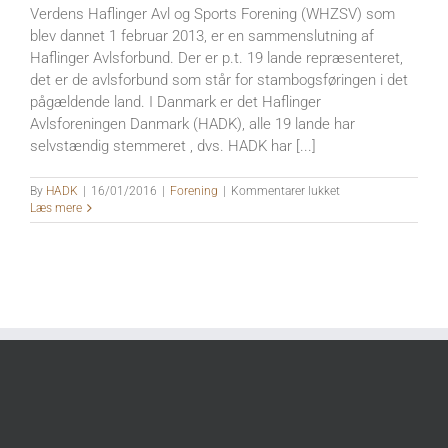
Verdens Haflinger Avl og Sports Forening (WHZSV) som
blev dannet 1 februar 2013, er en sammenslutning af
Haflinger Avlsforbund. Der er p.t. 19 lande repræsenteret,
det er de avlsforbund som står for stambogsføringen i det
pågældende land. I Danmark er det Haflinger
Avlsforeningen Danmark (HADK), alle 19 lande har
selvstændig stemmeret , dvs. HADK har [...]
til
By
HADK
|
16/01/2016
|
Forening
|
Kommentarer lukket
Hvad
Læs mere
er
HWZSV?