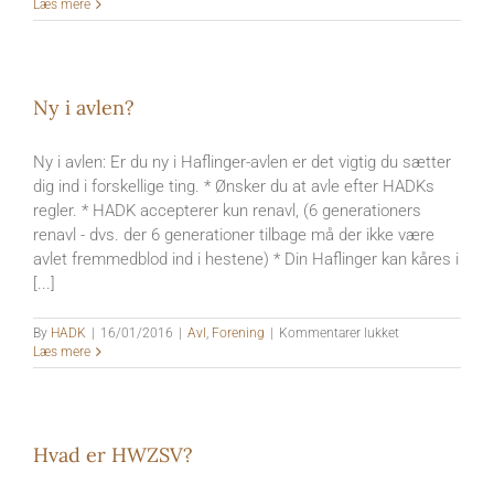
Hvordan
Læs mere
bliver
jeg
medlem
af
HADK?
Ny i avlen?
Ny i avlen: Er du ny i Haflinger-avlen er det vigtig du sætter
dig ind i forskellige ting. * Ønsker du at avle efter HADKs
regler. * HADK accepterer kun renavl, (6 generationers
renavl - dvs. der 6 generationer tilbage må der ikke være
avlet fremmedblod ind i hestene) * Din Haflinger kan kåres i
[...]
til
By
HADK
|
16/01/2016
|
Avl
,
Forening
|
Kommentarer lukket
Ny
Læs mere
i
avlen?
Hvad er HWZSV?