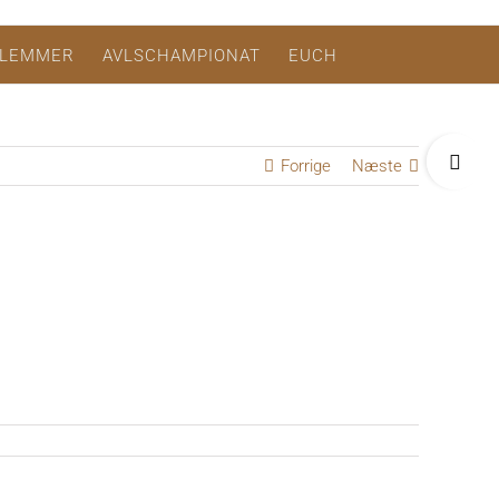
LEMMER
AVLSCHAMPIONAT
EUCH
Toggle
Forrige
Næste
Sliding
Bar
Area