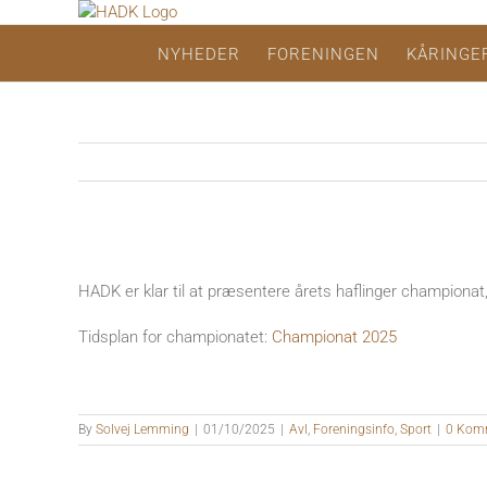
Skip
to
NYHEDER
FORENINGEN
KÅRINGE
content
Se
større
HADK er klar til at præsentere årets haflinger championat,
billede
Tidsplan for championatet:
Championat 2025
By
Solvej Lemming
|
01/10/2025
|
Avl
,
Foreningsinfo
,
Sport
|
0 Kom