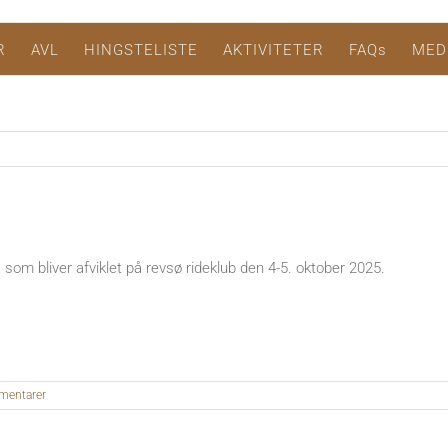
R
AVL
HINGSTELISTE
AKTIVITETER
FAQs
MED
 som bliver afviklet på revsø rideklub den 4-5. oktober 2025.
mentarer