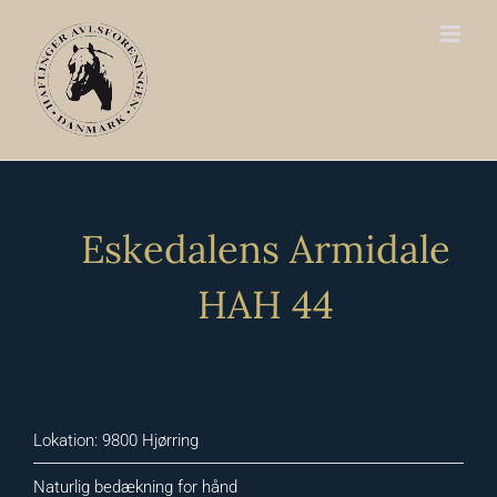
Skip
to
content
Eskedalens Armidale
HAH 44
Lokation: 9800 Hjørring
Naturlig bedækning for hånd