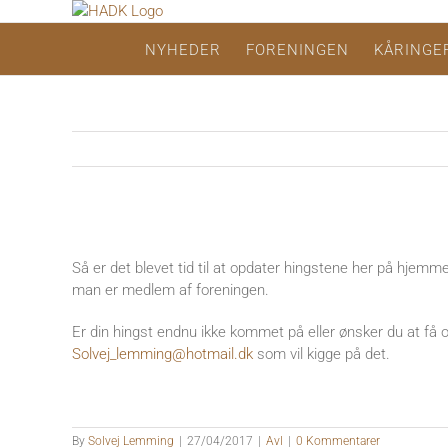
Skip
to
NYHEDER
FORENINGEN
KÅRINGE
content
Se
større
Så er det blevet tid til at opdater hingstene her på hjemmes
billede
man er medlem af foreningen.
Er din hingst endnu ikke kommet på eller ønsker du at få op
Solvej_lemming@hotmail.dk
som vil kigge på det.
By
Solvej Lemming
|
27/04/2017
|
Avl
|
0 Kommentarer