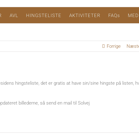
R
AVL
HINGSTELISTE
AKTIVITETER
FAQs
MED
Forrige
Næst
idens hingsteliste, det er gratis at have sin/sine hingste på listen, h
dateret billederne, så send en mail til Solvej