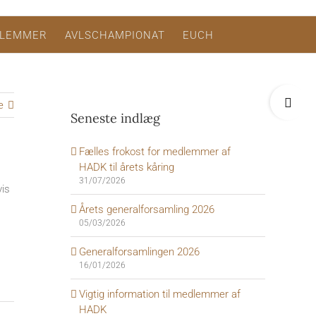
LEMMER
AVLSCHAMPIONAT
EUCH
Toggle
e
Sliding
Seneste indlæg
Bar
Area
Fælles frokost for medlemmer af
HADK til årets kåring
31/07/2026
vis
Årets generalforsamling 2026
05/03/2026
Generalforsamlingen 2026
16/01/2026
Vigtig information til medlemmer af
HADK