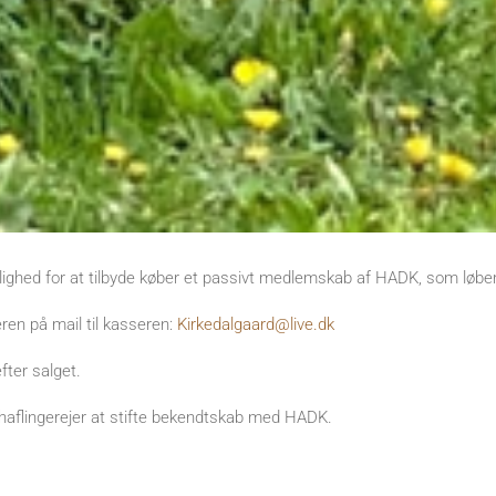
ghed for at tilbyde køber et passivt medlemskab af HADK, som løber
en på mail til kasseren:
Kirkedalgaard@live.dk
ter salget.
e haflingerejer at stifte bekendtskab med HADK.