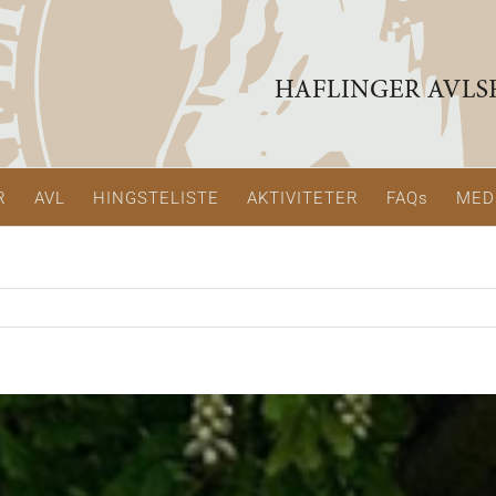
R
AVL
HINGSTELISTE
AKTIVITETER
FAQs
MED