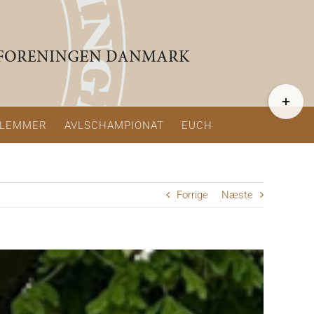
Toggle
Sliding
Bar
LEMMER
AVLSCHAMPIONAT
EUCH
Area
Forrige
Næste