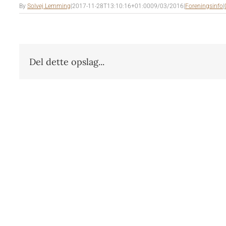
By
Solvej Lemming
|
2017-11-28T13:10:16+01:00
09/03/2016
|
Foreningsinfo
|
Del dette opslag...