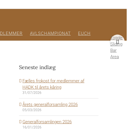
DLEMMER
AVLSCHAMPIONAT
EUCH
Toggle
Sliding
Bar
Area
Seneste indlæg
Fælles frokost for medlemmer af
HADK til årets kåring
31/07/2026
Årets generalforsamling 2026
05/03/2026
Generalforsamlingen 2026
16/01/2026