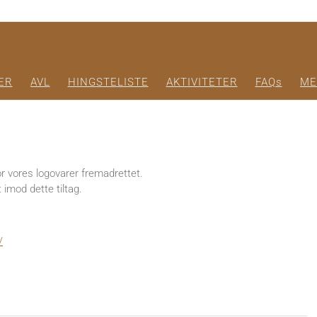
ER
AVL
HINGSTELISTE
AKTIVITETER
FAQs
ME
r vores logovarer fremadrettet.
t imod dette tiltag.
/