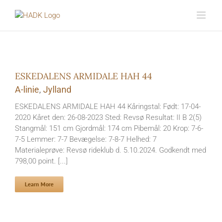
Skip
to
content
ESKEDALENS ARMIDALE HAH 44
A-linie
,
Jylland
ESKEDALENS ARMIDALE HAH 44 Kåringstal: Født: 17-04-
2020 Kåret den: 26-08-2023 Sted: Revsø Resultat: II B 2(5)
Stangmål: 151 cm Gjordmål: 174 cm Pibemål: 20 Krop: 7-6-
7-5 Lemmer: 7-7 Bevægelse: 7-8-7 Helhed: 7
Materialeprøve: Revsø rideklub d. 5.10.2024. Godkendt med
798,00 point. [...]
Learn More