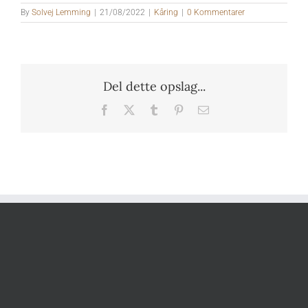
By
Solvej Lemming
|
21/08/2022
|
Kåring
|
0 Kommentarer
Del dette opslag...
Facebook
X
Tumblr
Pinterest
E-
mail