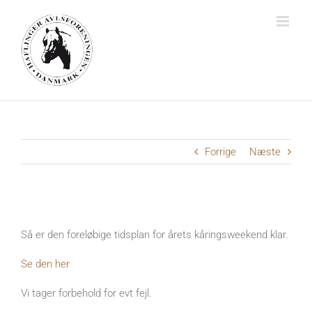
Skip
to
content
Forrige
Næste
Se
større
Så er den foreløbige tidsplan for årets kåringsweekend klar.
billede
Se den her
Vi tager forbehold for evt fejl.